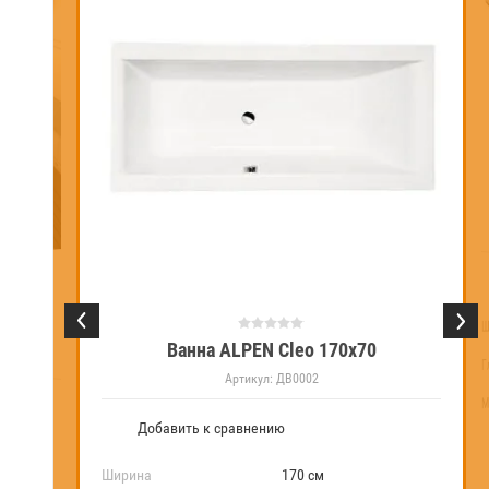
1700х945
Ш
слив)
Ванна ALPEN Cleo 170x70
Г
Артикул:
ДВ0002
М
Добавить к сравнению
Ширина
170 см