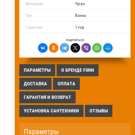
Материал
Чугун
FAQ
Тип
Ванна
Блог
Гарантия
1 год
поделиться:
ПАРАМЕТРЫ
О БРЕНДЕ FIINN
ДОСТАВКА
ОПЛАТА
ГАРАНТИЯ И ВОЗВРАТ
УСТАНОВКА САНТЕХНИКИ
ОТЗЫВЫ
Параметры