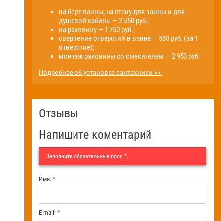
на борт ванны, на стену для ванны и для
душевой кабины — 2 550 руб.;
на раковину — 1 750 руб.;
сверление отверстий в ванне — 550 руб. (за 1
отверстие);
монтаж раковины со смесителем — 2 950 руб.
Подробнее об установке сантехники >>
Отзывы
Напишите коментарий
Заполните обязательные поля
*
.
Имя:
*
E-mail:
*