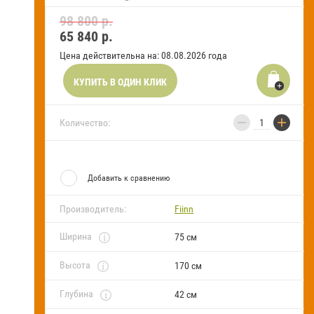
98 800 р.
Новости и акции
65 840
р.
Цена действительна на: 08.08.2026 года
Оставить заявку на звонок
КУПИТЬ В ОДИН КЛИК
Оплата
и
получение
−
+
Количество:
Установка
сантехники
Добавить к сравнению
Сервисное
обслуживание
Производитель:
Fiinn
Контакты
Ширина
75 см
Карта
Высота
170 см
сайта
Глубина
42 см
Отзывы