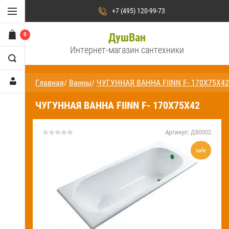
Душевые кабины
+7 (495) 120-99-73
Душевые уголки
0
ДушВан
Интернет-магазин сантехники
Душевые двери /
ограждения и поддоны
Главная
/
Ванны
/
ЧУГУННАЯ ВАННА FIINN F- 170Х75Х42
Сауны и бани
ЧУГУННАЯ ВАННА FIINN F- 170Х75Х42
Ванны
Аксессуары для ванн
Артикул:
ДВ0002
sale
Душевые стойки и панели
Смесители
На
главную
О компании