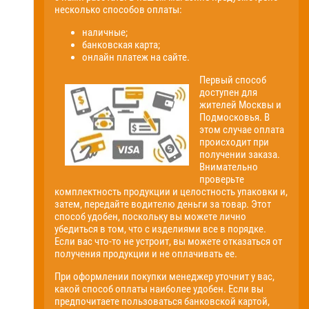
несколько способов оплаты:
наличные;
банковская карта;
онлайн платеж на сайте.
Первый способ
доступен для
жителей Москвы и
Подмосковья. В
этом случае оплата
происходит при
получении заказа.
Внимательно
проверьте
комплектность продукции и целостность упаковки и,
затем, передайте водителю деньги за товар. Этот
способ удобен, поскольку вы можете лично
убедиться в том, что с изделиями все в порядке.
Если вас что-то не устроит, вы можете отказаться от
получения продукции и не оплачивать ее.
При оформлении покупки менеджер уточнит у вас,
какой способ оплаты наиболее удобен. Если вы
предпочитаете пользоваться банковской картой,