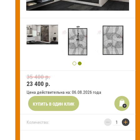
Новости и акции
Оставить заявку на звонок
Оплата
и
получение
Установка
сантехники
35 400 р.
23 400
р.
Сервисное
обслуживание
Цена действительна на: 06.08.2026 года
Контакты
КУПИТЬ В ОДИН КЛИК
Карта
сайта
−
+
Количество:
Отзывы