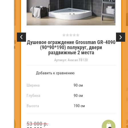
sman GR-8090
ерь распашная
Душевое ограждение Grossman GR-4090
(90*90*190) полукруг, двери
раздвижные 2 места
Артикул:
Avacan FB120
Добавить к сравнению
Ширина
90 см
Ш
Глубина
90 см
В
Высота
190 см
3
2
53 000 р.