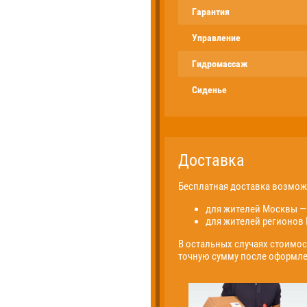
Гарантия
Управление
Гидромассаж
Сиденье
Доставка
Бесплатная доставка возмо
для жителей Москвы — 
для жителей регионов 
В остальных случаях стоимос
точную сумму после оформле