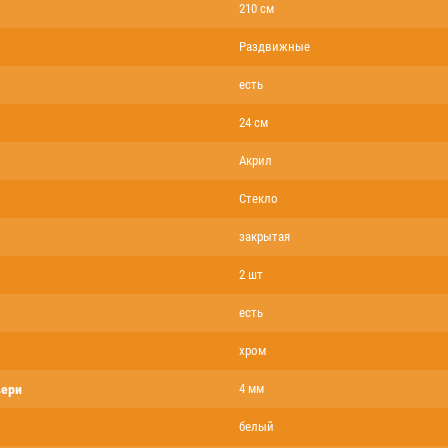
210 см
Раздвижные
есть
24 см
Акрил
Стекло
закрытая
2 шт
есть
хром
вери
4 мм
белый