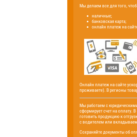
Мы делаем все для того, что
наличные;
банковская карта;
онлайн платеж на сайт
Онлайн платеж на сайте уско
проживаете). В регионы тов
Мы работаем с юридическими
сформирует счет на оплату. В
готовить продукцию к отгруз
с водителем или вкладываем
Сохраняйте документы об опл