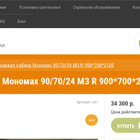
ение
Установка сантехники
Сервисное обслуживание
Кон
AQ
Блог
ки
ушевая кабина Мономах 90/70/24 МЗ R 900*700*2100
 Мономах 90/70/24 МЗ R 900*700*
Артикул:
нет
34 300
р.
Цена действите
sale
КУПИТЬ