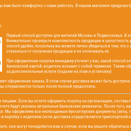
бы вам было комфортно с нами работать. В нашем магазине предусмо
е.
Первый способ доступен для жителей Москвы и Подмосковья. В эт
Внимательно проверьте комплектность продукции и целостность уп
способ удобен, поскольку вы можете лично убедиться в том, что с 
отказаться от получения продукции и не оплачивать ее.
При оформлении покупки менеджер уточнит у вас, какой способ о
банковской картой, водитель возьмет с собой терминал. Таким об
за дополнительные услуги (подъем на этаж и установку).
ряет оформление заказа. В этом случае доставка может быть доступна 
ары отправляются только после полной предоплаты.
 лицами. Если вы хотите оформить покупку на организацию, составь
 счете будут указаны актуальные банковские реквизиты. После того, к
ке. Мы оформляем все необходимые бухгалтерские документы (акты, т
 в коробку с изделием (если доставка осуществляется транспортной 
ате, они могут понадобится вам в случае, если вы решите обратитьс