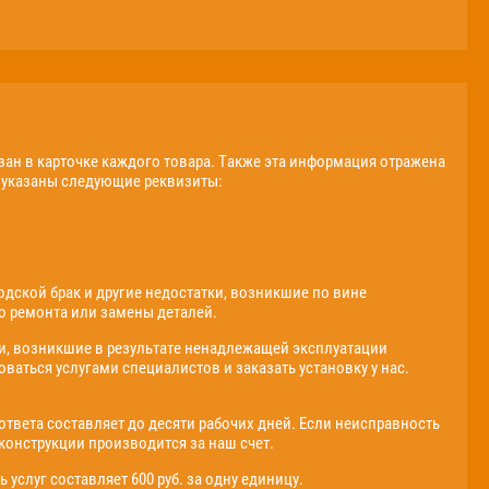
зан в карточке каждого товара. Также эта информация отражена
ь указаны следующие реквизиты:
одской брак и другие недостатки, возникшие по вине
о ремонта или замены деталей.
ти, возникшие в результате ненадлежащей эксплуатации
аться услугами специалистов и заказать установку у нас.
твета составляет до десяти рабочих дней. Если неисправность
 конструкции производится за наш счет.
слуг составляет 600 руб. за одну единицу.