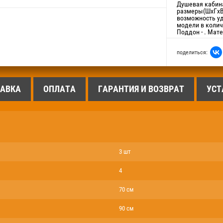
Душевая кабин
размеры(ШхГхВ)
возможность уд
модели в колич
Поддон - . Мате
поделиться:
АВКА
ОПЛАТА
ГАРАНТИЯ И ВОЗВРАТ
УСТ
3 шт
4
70 см
90 см