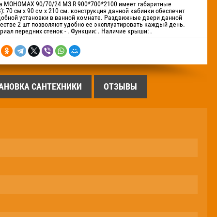
а МОНОМАХ 90/70/24 МЗ R 900*700*2100 имеет габаритные
: 70 см х 90 см х 210 см. конструкция данной кабинки обеспечит
обной установки в ванной комнате. Раздвижные двери данной
естве 2 шт позволяют удобно ее эксплуатировать каждый день.
риал передних стенок - . Функции: . Наличие крыши: .
АНОВКА САНТЕХНИКИ
ОТЗЫВЫ