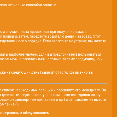
трено несколько способов оплаты:
ом случае оплата происходит при получении заказа.
аковки и, затем, передайте водителю деньги за товар. Этот
изделиями все в порядке. Если вас что-то не устроит, вы можете
платы наиболее удобен. Если вы предпочитаете пользоваться
разом можно расплатиться не только за саму продукцию, но и
уже на следующий день (зависит от того, где именно вы
те список необходимых позиций и перешлите его менеджеру. Он
ак денежные средства поступят к нам, наши сотрудники начнут
оварно-транспортные накладные и др.) и отправляем их вместе
компанией).
я за сервисным обслуживанием.