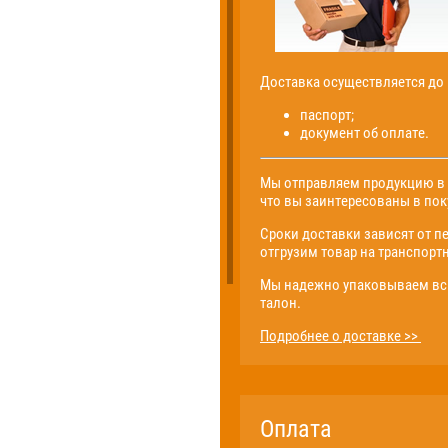
Доставка осуществляется до
паспорт;
документ об оплате.
Мы отправляем продукцию в р
что вы заинтересованы в поку
Сроки доставки зависят от п
отгрузим товар на транспорт
Мы надежно упаковываем всю
талон.
Подробнее о доставке >>
Оплата