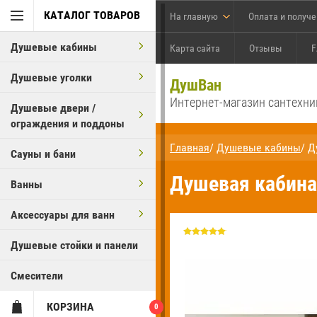
КАТАЛОГ ТОВАРОВ
На главную
Оплата и получ
Душевые кабины
Карта сайта
Отзывы
F
Душевые уголки
ДушВан
Интернет-магазин сантехни
Душевые двери /
ограждения и поддоны
Главная
/
Душевые кабины
/
Д
Сауны и бани
Душевая кабина
Ванны
Аксессуары для ванн
Душевые стойки и панели
Смесители
КОРЗИНА
0