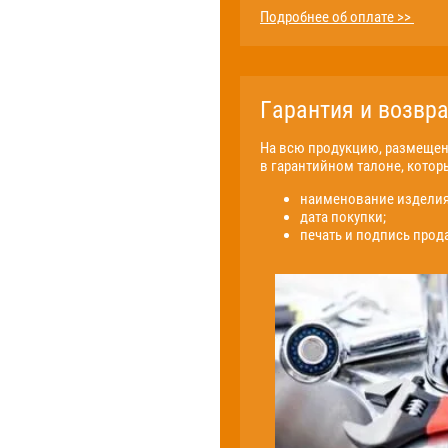
Подробнее об оплате >>
Гарантия и возвра
На всю продукцию, размещенн
в гарантийном талоне, котор
наименование изделия
дата покупки;
печать и подпись прод