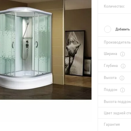
Количество:
Добавить 
Производитель
Ширина
Глубина
Высота
Поддон
Высота поддон
Цвет задней ст
Гарантия