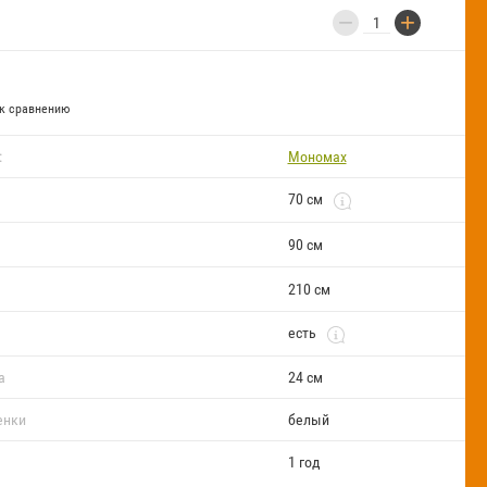
−
+
к сравнению
:
Мономах
70 см
90 см
210 см
есть
а
24 см
енки
белый
1 год