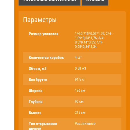
Параметры
Размер упаковок
1/4-0,715*0,06*1,76; 2/4-
1,09*0,03*1,76; 3/4-
0,3*0,14*0,35; 4/4-
0,95*0,34*1,34
Количество коробок
4 шт
Объем, м3
0.58 м3
Вес брутто
91.5 кг
Ширина
130 см
Глубина
90 см
Высота
215 см
Тип открывания
Раздвижные
дверей