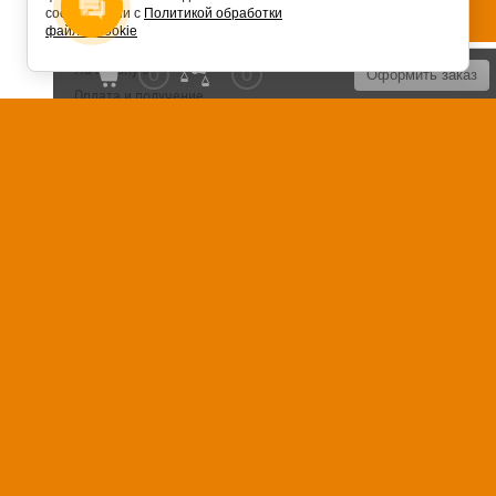
соответствии с
Политикой обработки
файлов cookie
На главную
0
0
Оформить заказ
Оплата и получение
Установка сантехники
Сервисное обслуживание
Контакты
Карта сайта
Отзывы
FAQ
Блог
Россия, 125040, г. Москва, Ленинский
проспект, дом 74
+7 (495) 120-99-73
© 2018 - 2026
Политика
конфиденциальности