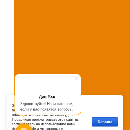
ДушВан
Здравствуйте! Напишите нам,
Этот сайт обрабатывает Cookies с целью
если у вас появятся вопросы.
персонализации сервисов и чтобы
пользоваться веб-сайтом было удобнее.
Продолжая просматривать этот сайт, вы
Хорошо
соглашаетесь на использование нами
файлов cookie и метаданных в