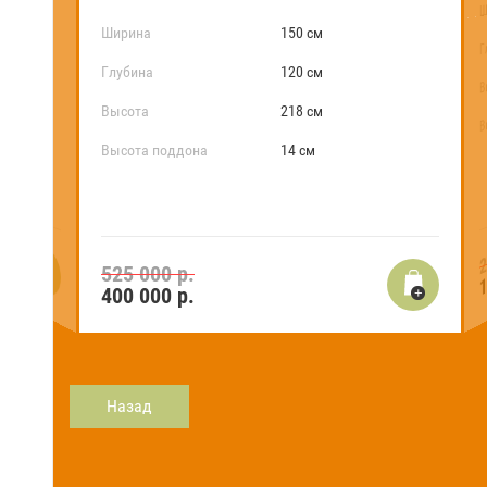
Ш
Ширина
150 см
Г
Глубина
120 см
В
В
Высота
218 см
Высота поддона
14 см
2
1
525 000 р.
400 000
р.
Назад