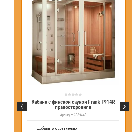
Кабина с финской сауной Frank F914R
правосторонняя
701
Артикул:
333944R
Добавить к сравнению