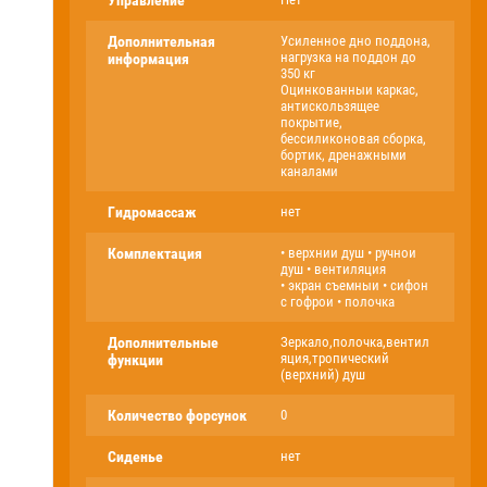
Управление
Дополнительная
Усиленное дно поддона,
нагрузка на поддон до
информация
350 кг
Оцинкованныи каркас,
антискользящее
покрытие,
бессиликоновая сборка,
бортик, дренажными
каналами
Гидромассаж
нет
Комплектация
• верхнии душ • ручнои
душ • вентиляция
• экран съемныи • сифон
с гофрои • полочка
Дополнительные
Зеркало,полочка,вентил
яция,тропический
функции
(верхний) душ
Количество форсунок
0
Сиденье
нет