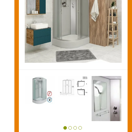
Новости и акции
Оставить заявку на звонок
Оплата
и
получение
Установка
сантехники
Сервисное
обслуживание
Контакты
Карта
сайта
Отзывы