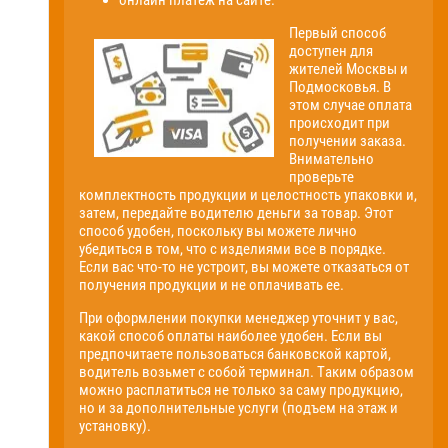
онлайн платеж на сайте.
Первый способ
доступен для
жителей Москвы и
Подмосковья. В
этом случае оплата
происходит при
получении заказа.
Внимательно
проверьте
комплектность продукции и целостность упаковки и,
затем, передайте водителю деньги за товар. Этот
способ удобен, поскольку вы можете лично
убедиться в том, что с изделиями все в порядке.
Если вас что-то не устроит, вы можете отказаться от
получения продукции и не оплачивать ее.
При оформлении покупки менеджер уточнит у вас,
какой способ оплаты наиболее удобен. Если вы
предпочитаете пользоваться банковской картой,
водитель возьмет с собой терминал. Таким образом
можно расплатиться не только за саму продукцию,
но и за дополнительные услуги (подъем на этаж и
установку).