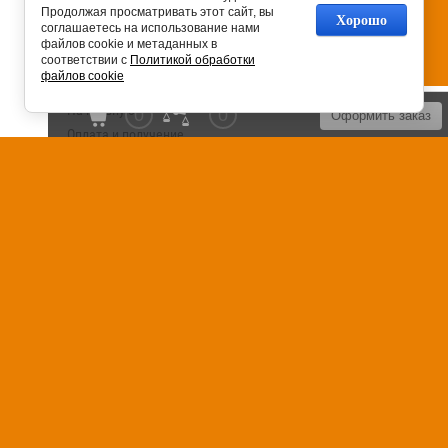
Продолжая просматривать этот сайт, вы
Хорошо
соглашаетесь на использование нами
файлов cookie и метаданных в
соответствии с
Политикой обработки
файлов cookie
На главную
0
0
Оформить заказ
Оплата и получение
Установка сантехники
Сервисное обслуживание
Контакты
Карта сайта
Отзывы
FAQ
Блог
Россия, 125040, г. Москва, Ленинский
проспект, дом 74
+7 (495) 120-99-73
© 2018 - 2026
Политика
конфиденциальности