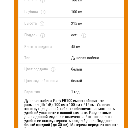
100 см
Глубина
100 см
Высота
215 см
Поддон
есть
Высота поддона
45 см
Тип
Душевая кабина
Цвет поддона
белый
Цвет задней стенки
белый
Гарантия
1 год
Душевая кабина Parly EB100 имеет габаритные
размеры(ШхГхВ): 100 см х 100 см х 215 см. Угловая
конструкция данной кабинки обеспечит возможность
удобной установки в ванной комнате. Раздвижные
двери данной модели в количестве 2 шт позволяют
удобно ее эксплуатировать каждый день. Поддон -
белый средний ( до 35 см). Материал передних стенок -