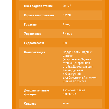
Цвет задней стенки
белый
Страна изготовления
Китай
Гарантия
1 год
Управление
Ручное
Гидромассаж
нет
Комплектация
Поддон есть,Сиденье:
влитое
(встроенное),Задняя
стенка,Центральная
стойка,Держатель для
лейки,Душевая
лейка,Ручной
душ,Смеситель,Антискол
ьзящее покрытие
Дополнительные
Антискользящее
покрытие
функции
Сиденье
есть