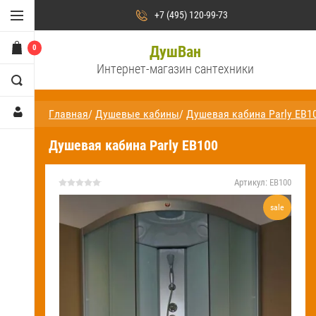
Душевые кабины
+7 (495) 120-99-73
Душевые уголки
0
ДушВан
Интернет-магазин сантехники
Душевые двери /
ограждения и поддоны
Главная
/
Душевые кабины
/
Душевая кабина Parly EB1
Сауны и бани
Душевая кабина Parly EB100
Ванны
Аксессуары для ванн
Артикул:
EB100
sale
Душевые стойки и панели
Смесители
На
главную
О компании