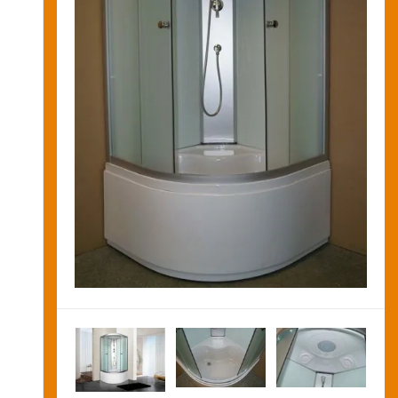
Новости и акции
Оставить заявку на звонок
Оплата
и
получение
Установка
сантехники
Сервисное
обслуживание
Контакты
Карта
сайта
Отзывы