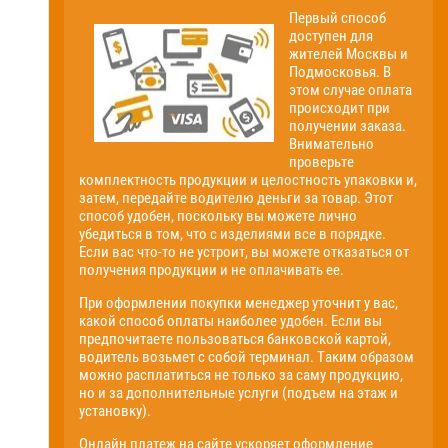
Первый способ
доступен для
жителей Москвы и
Подмосковья. В
этом случае оплата
происходит при
получении заказа.
Внимательно
проверьте
комплектность продукции и целостность упаковки и,
затем, передайте водителю деньги за товар. Этот
способ удобен, поскольку вы можете лично
убедиться в том, что с изделиями все в порядке.
Если вас что-то не устроит, вы можете отказаться от
получения продукции и не оплачивать ее.
При оформлении покупки менеджер уточнит у вас,
какой способ оплаты наиболее удобен. Если вы
предпочитаете пользоваться банковской картой,
водитель возьмет с собой терминал. Таким образом
можно расплатиться не только за саму продукцию,
но и за дополнительные услуги (подъем на этаж и
установку).
Онлайн платеж на сайте ускоряет оформление