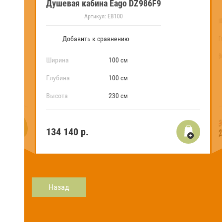
Душевая кабина Eago DZ986F9
Артикул:
EB100
Ш
Г
Добавить к сравнению
В
Ширина
100 см
Глубина
100 см
Высота
230 см
3
2
134 140
р.
Назад