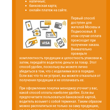
наличные;
банковская карта;
онлайн платеж на сайте.
Первый способ
доступен для
жителей Москвы и
Подмосковья. В
этом случае оплата
происходит при
получении заказа.
Внимательно
проверьте
комплектность продукции и целостность упаковки и,
затем, передайте водителю деньги за товар. Этот
способ удобен, поскольку вы можете лично
убедиться в том, что с изделиями все в порядке.
Если вас что-то не устроит, вы можете отказаться от
получения продукции и не оплачивать ее.
При оформлении покупки менеджер уточнит у вас,
какой способ оплаты наиболее удобен. Если вы
предпочитаете пользоваться банковской картой,
водитель возьмет с собой терминал. Таким образом
можно расплатиться не только за саму продукцию,