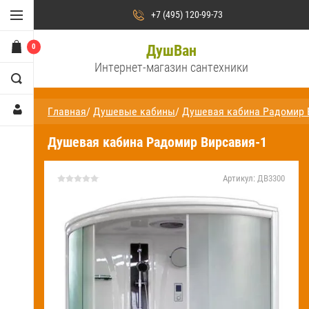
Душевые кабины
+7 (495) 120-99-73
Душевые уголки
0
ДушВан
Интернет-магазин сантехники
Душевые двери /
ограждения и поддоны
Главная
/
Душевые кабины
/
Душевая кабина Радомир 
Сауны и бани
Душевая кабина Радомир Вирсавия-1
Ванны
Аксессуары для ванн
Артикул:
ДВ3300
Душевые стойки и панели
Смесители
На
главную
О компании