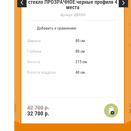
стекло ПРОЗРАЧНОЕ черные профиля 4
МАТОВОЕ 4
места
Артикул:
ДВ3300
Ш
Добавить к сравнению
Г
Ширина
80 см
В
Глубина
80 см
Высота
215 см
Высота поддона
40 см
4
3
42 700 р.
32 700
р.