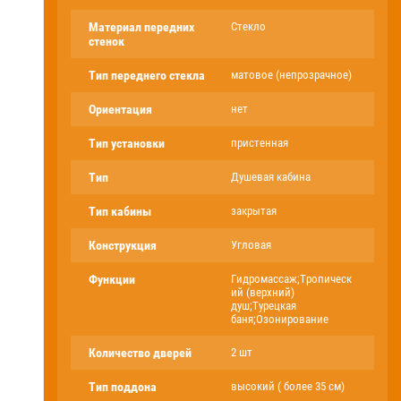
Материал передних
Стекло
стенок
Тип переднего стекла
матовое (непрозрачное)
Ориентация
нет
Тип установки
пристенная
Тип
Душевая кабина
Тип кабины
закрытая
Конструкция
Угловая
Функции
Гидромассаж;Тропическ
ий (верхний)
душ;Турецкая
баня;Озонирование
Количество дверей
2 шт
Тип поддона
высокий ( более 35 см)