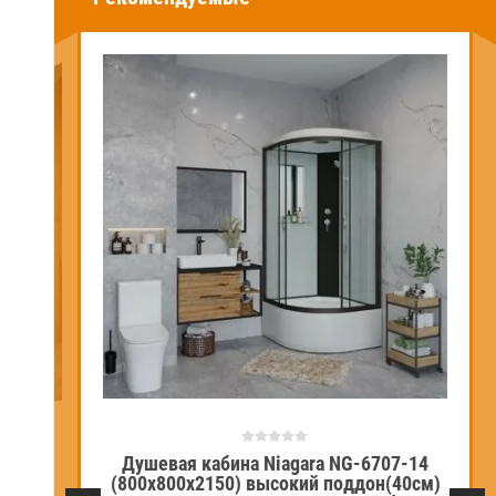
Душевая кабина Niagara NG-6707-14
NG-3301-14G
(800х800х2150) высокий поддон(40см)
оддон(26см)