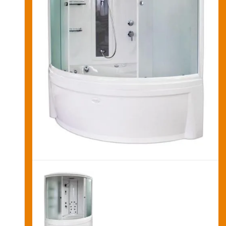
Новости и акции
Оставить заявку на звонок
Оплата
и
получение
Установка
сантехники
Сервисное
обслуживание
Контакты
Карта
сайта
Отзывы