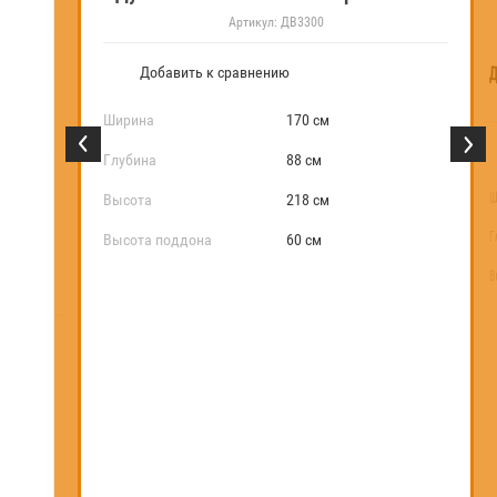
Артикул:
ДВ3300
Д
Добавить к сравнению
Ширина
170 см
Глубина
88 см
Ш
Высота
218 см
Banos Leon
Г
Высота поддона
60 см
В