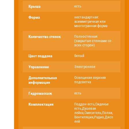
Крыша
есть
Форма
нестандартная:
асимметричная или
многогранная форма
Количество стенок
Полностенная
(закрытые стенками со
всех сторон)
Цвет поддона
белый
Управление
Электронное
Дополнительная
Освещение верхняя
подсветка
информация
Гидромассаж
есть
Комплектация
Поддон есть,Сиденье
есть,Душевая
лейка,Смеситель,Полки,
Вентиляция,Радио,Дисп
лей