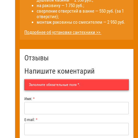
на раковину — 1 750 руб.;
сверление отверстий в ванне — 550 руб. (за 1
отверстие);
монтаж раковины со смесителем — 2 950 руб.
Подробнее об установке сантехники >>
Отзывы
Напишите коментарий
Заполните обязательные поля
*
.
Имя:
*
E-mail:
*