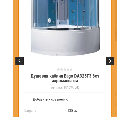
ort T-8802 R
Душевая кабина Eago DA325F3 без
аэромассажа
Артикул:
BU103A L/R
В
Добавить к сравнению
Ш
Ширина
135 см
Г