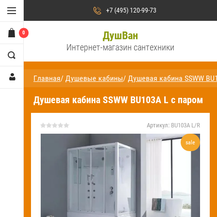
Душевые кабины
+7 (495) 120-99-73
Душевые уголки
0
ДушВан
Интернет-магазин сантехники
Душевые двери /
ограждения и поддоны
Главная
/
Душевые кабины
/
Душевая кабина SSWW BU1
Сауны и бани
Душевая кабина SSWW BU103A L с паром
Ванны
Аксессуары для ванн
Артикул:
BU103A L/R
sale
Душевые стойки и панели
Смесители
На
главную
О компании