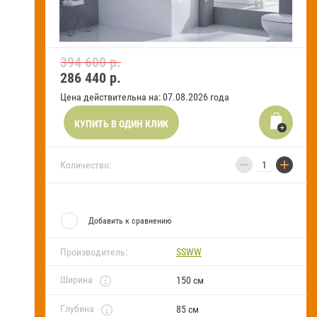
Новости и акции
394 600 р.
Оставить заявку на звонок
286 440
р.
Оплата
Цена действительна на: 07.08.2026 года
и
получение
КУПИТЬ В ОДИН КЛИК
Установка
сантехники
−
+
Количество:
Сервисное
обслуживание
Добавить к сравнению
Контакты
Производитель:
SSWW
Карта
сайта
Ширина
150 см
Отзывы
Глубина
85 см