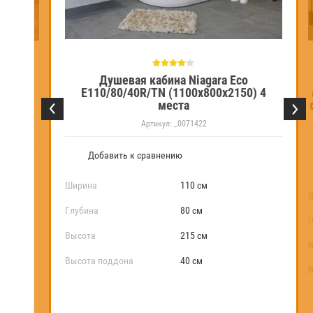
Душевая кабина Niagara Eco
NG-3301-14G
E110/80/40R/TN (1100х800х2150) 4
оддон(26см)
места
МАТОВОЕ 4
Артикул:
_0071422
Добавить к сравнению
Ширина
110 см
Ш
Глубина
80 см
Г
Высота
215 см
В
В
Высота поддона
40 см