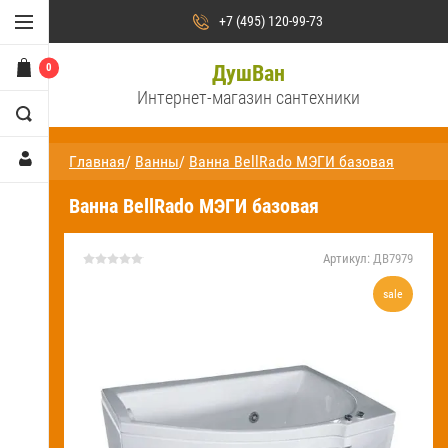
Душевые кабины
+7 (495) 120-99-73
Душевые уголки
0
ДушВан
Интернет-магазин сантехники
Душевые двери /
ограждения и поддоны
Главная
/
Ванны
/
Ванна BellRado МЭГИ базовая
Сауны и бани
Ванна BellRado МЭГИ базовая
Ванны
Аксессуары для ванн
Артикул:
ДВ7979
sale
Душевые стойки и панели
Смесители
На
главную
О компании