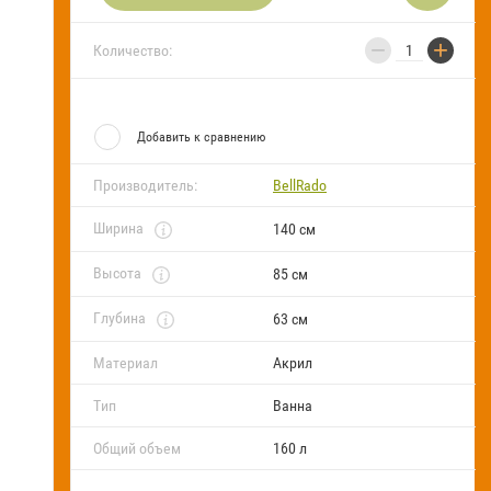
FAQ
−
+
Количество:
Блог
Добавить к сравнению
Производитель:
BellRado
Ширина
140 см
Высота
85 см
Глубина
63 см
Материал
Акрил
Тип
Ванна
Общий объем
160 л