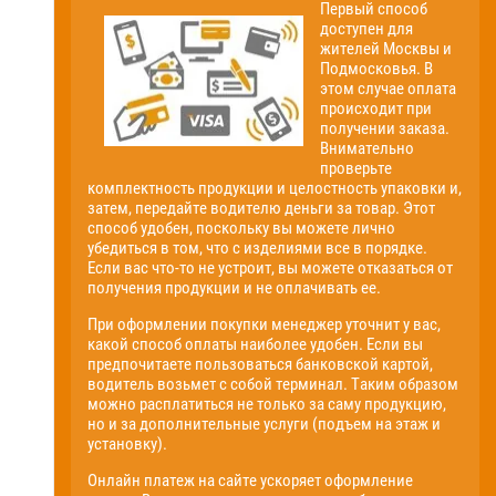
Первый способ
доступен для
жителей Москвы и
Подмосковья. В
этом случае оплата
происходит при
получении заказа.
Внимательно
проверьте
комплектность продукции и целостность упаковки и,
затем, передайте водителю деньги за товар. Этот
способ удобен, поскольку вы можете лично
убедиться в том, что с изделиями все в порядке.
Если вас что-то не устроит, вы можете отказаться от
получения продукции и не оплачивать ее.
При оформлении покупки менеджер уточнит у вас,
какой способ оплаты наиболее удобен. Если вы
предпочитаете пользоваться банковской картой,
водитель возьмет с собой терминал. Таким образом
можно расплатиться не только за саму продукцию,
но и за дополнительные услуги (подъем на этаж и
установку).
Онлайн платеж на сайте ускоряет оформление