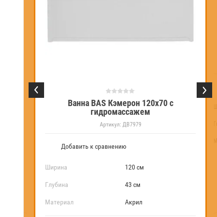
Ванна Ssww PA109 171x80
Артикул:
ДВ7979
Добавить к сравнению
В
0х70 с
Ширина
171 см
Глубина
80 см
Материал
Акрил
Ш
Г