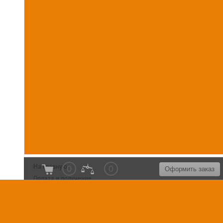
На главную
0
0
Оформить заказ
Оплата и получение
Установка сантехники
Сервисное обслуживание
Контакты