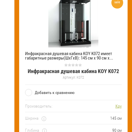
sale
Инфракрасная душевая кабина KOY K072 имеет
габаритные размеры(ШхГхВ): 145 см х 90 см х...
Инфракрасная душевая кабина KOY K072
Артикул:
K072
Добавить к сравнению
Производитель:
Koy
Ширина
145 см
Глубина
90 см