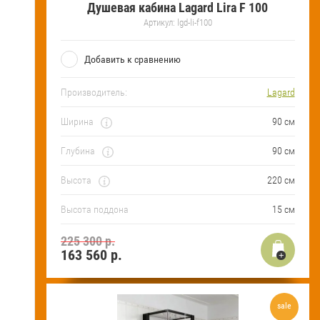
Душевая кабина Lagard Lira F 100
FAQ
Артикул:
lgd-li-f100
Блог
Добавить к сравнению
Производитель:
Lagard
Ширина
90 см
Глубина
90 см
Высота
220 см
Высота поддона
15 см
225 300 р.
163 560
р.
sale