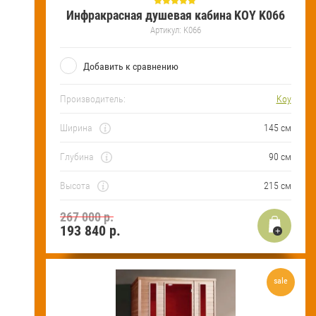
Инфракрасная душевая кабина KOY K066
Артикул:
K066
Добавить к сравнению
Производитель:
Koy
Ширина
145 см
Глубина
90 см
Высота
215 см
267 000 р.
193 840
р.
sale