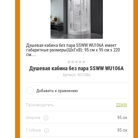
Душевая кабина без пара SSWW WU106A имеет
габаритные размеры(ШхГхВ): 95 см х 95 см х 220
см....
Душевая кабина без пара SSWW WU106A
Артикул:
WU106A
Добавить к сравнению
Производитель:
SSWW
Ширина
95 см
Глубина
95 см