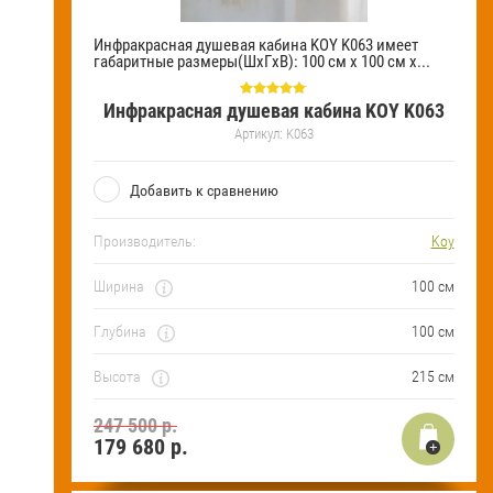
Инфракрасная душевая кабина KOY K063 имеет
габаритные размеры(ШхГхВ): 100 см х 100 см х...
Инфракрасная душевая кабина KOY K063
Артикул:
K063
Добавить к сравнению
Производитель:
Koy
Ширина
100 см
Глубина
100 см
Высота
215 см
247 500 р.
179 680
р.