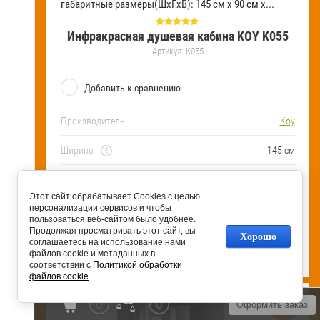
габаритные размеры(ШхГхВ): 145 см х 90 см х...
Инфракрасная душевая кабина KOY K055
Артикул:
K055
Добавить к сравнению
Производитель:
Koy
Ширина
145 см
Глубина
90 см
Этот сайт обрабатывает Cookies с целью
Высота
215 см
персонализации сервисов и чтобы
пользоваться веб-сайтом было удобнее.
Продолжая просматривать этот сайт, вы
Хорошо
318 000 р.
соглашаетесь на использование нами
230 860
р.
файлов cookie и метаданных в
соответствии с
Политикой обработки
файлов cookie
0
0
Оформить заказ
sale