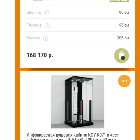
Ширина
90 см
Глубина
90 см
Высота
206 см
168 170
р.
sale
Инфракрасная душевая кабина KOY K071 имеет
габаритные размеры(ШхГхВ): 100 см х 90 см х...