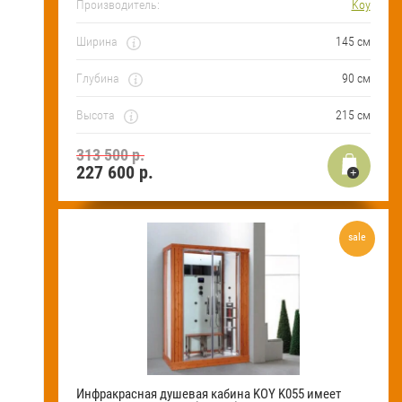
Производитель:
Koy
Ширина
145 см
Глубина
90 см
Высота
215 см
313 500 р.
227 600
р.
sale
Инфракрасная душевая кабина KOY K055 имеет