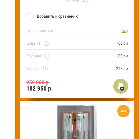
Артикул:
K075
Добавить к сравнению
Производитель:
Koy
Ширина
100 см
Глубина
100 см
Высота
215 см
252 000 р.
182 950
р.
sale