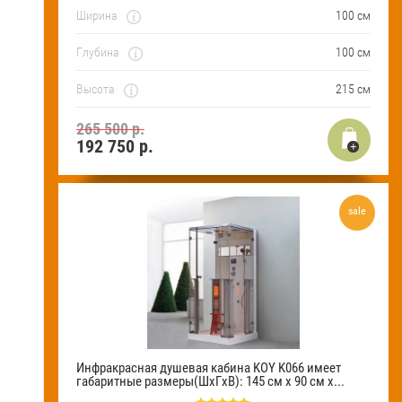
Ширина
100 см
Глубина
100 см
Высота
215 см
265 500 р.
192 750
р.
sale
Инфракрасная душевая кабина KOY K066 имеет
габаритные размеры(ШхГхВ): 145 см х 90 см х...