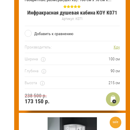
Инфракрасная душевая кабина KOY K071
Артикул:
K071
Добавить к сравнению
Производитель:
Koy
Ширина
100 см
Глубина
90 см
Высота
215 см
238 500 р.
173 150
р.
sale