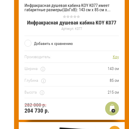
Инфракрасная душевая кабина KOY K077 имеет
габаритные размеры(ШхГхВ): 143 см х 85 см х...
Инфракрасная душевая кабина KOY K077
Артикул:
K077
Добавить к сравнению
Производитель:
Koy
Ширина
143 см
Глубина
85 см
Высота
215 см
282 000 р.
204 730
р.