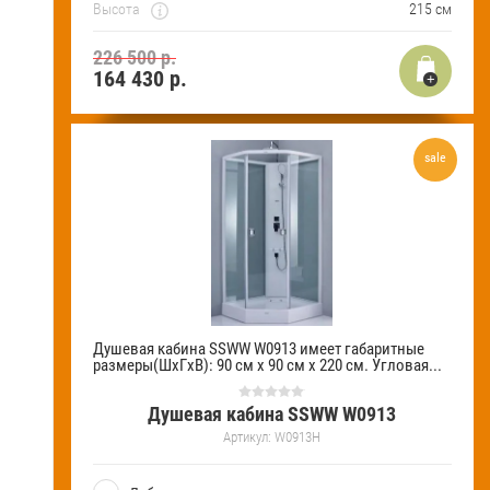
Высота
215 см
226 500 р.
164 430
р.
sale
Душевая кабина SSWW W0913 имеет габаритные
размеры(ШхГхВ): 90 см х 90 см х 220 см. Угловая...
Душевая кабина SSWW W0913
Артикул:
W0913H