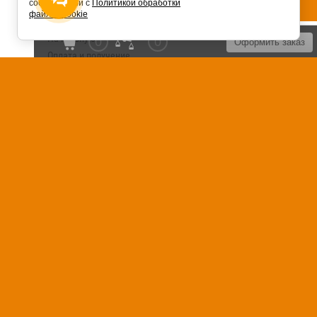
соответствии с
Политикой обработки
файлов cookie
На главную
0
0
Оформить заказ
Оплата и получение
Установка сантехники
Сервисное обслуживание
Контакты
Карта сайта
Отзывы
FAQ
Блог
Россия, 125040, г. Москва, Ленинский
проспект, дом 74
+7 (495) 120-99-73
© 2018 - 2026
Политика
конфиденциальности