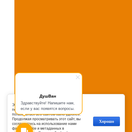
ДушВан
Здравствуйте! Напишите нам,
Этот сайт обрабатывает Cookies с целью
если у вас появятся вопросы.
персонализации сервисов и чтобы
пользоваться веб-сайтом было удобнее.
Продолжая просматривать этот сайт, вы
Хорошо
соглашаетесь на использование нами
файлов cookie и метаданных в