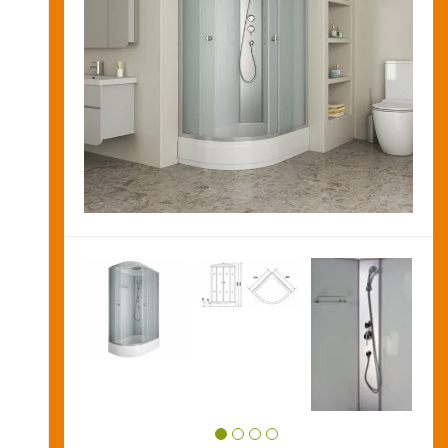
Новости и акции
Оставить заявку на звонок
Оплата
и
получение
Установка
сантехники
Сервисное
обслуживание
Контакты
Карта
сайта
Отзывы