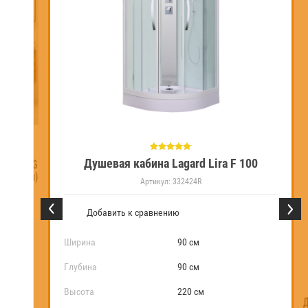
Душевая кабина Lagard Lira F 100
G-33184-14LG
поддон (26см)
Артикул:
332424R
еста
Добавить к сравнению
Ширина
90 см
Глубина
90 см
Д
Высота
220 см