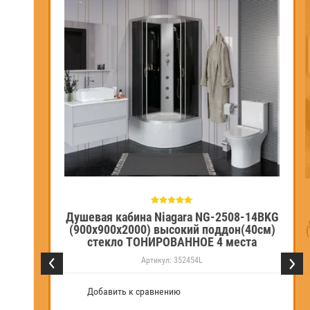
Душевая кабина Niagara NG-2508-14BKG
(900х900х2000) высокий поддон(40см)
стекло ТОНИРОВАННОЕ 4 места
Артикул:
352454L
fort T-8870
Добавить к сравнению