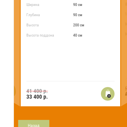
Ш
Ширина
90 см
Г
Глубина
90 см
В
Высота
200 см
В
Высота поддона
40 см
5
4
41 400 р.
33 400
р.
Назад