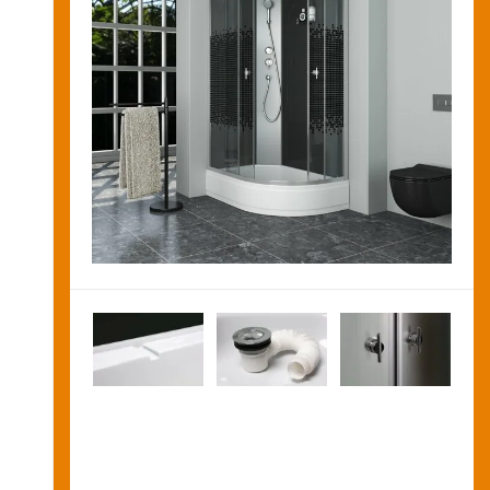
Новости и акции
Оставить заявку на звонок
Оплата
и
получение
Установка
сантехники
Сервисное
обслуживание
Контакты
Карта
сайта
Отзывы