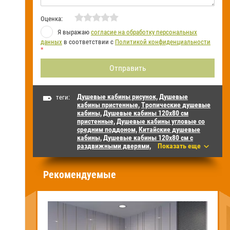
Оценка:
Я выражаю
согласие на обработку персональных
данных
в соответствии с
Политикой конфиденциальности
*
Душевые кабины рисунок,
Душевые
теги:
кабины пристенные,
Тропические душевые
кабины,
Душевые кабины 120х80 см
пристенные,
Душевые кабины угловые со
средним поддоном,
Китайские душевые
кабины,
Душевые кабины 120х80 см с
раздвижными дверями,
Показать еще
Рекомендуемые