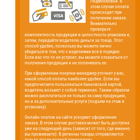
Подмосковья. В
этом случае оплата
происходит при
получении заказа.
Внимательно
проверьте
комплектность продукции и целостность упаковки и,
затем, передайте водителю деньги за товар. Этот
способ удобен, поскольку вы можете лично
убедиться в том, что с изделиями все в порядке.
Если вас что-то не устроит, вы можете отказаться от
получения продукции и не оплачивать ее.
При оформлении покупки менеджер уточнит у вас,
какой способ оплаты наиболее удобен. Если вы
предпочитаете пользоваться банковской картой,
водитель возьмет с собой терминал. Таким образом
можно расплатиться не только за саму продукцию,
но и за дополнительные услуги (подъем на этаж и
установку).
Онлайн платеж на сайте ускоряет оформление
заказа. В этом случае доставка может быть доступна
уже на следующий день (зависит от того, где именно
вы проживаете). В регионы товары отправляются
только после полной предоплаты.