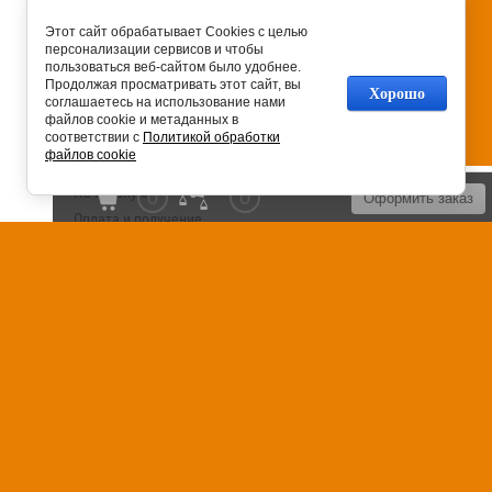
Этот сайт обрабатывает Cookies с целью
персонализации сервисов и чтобы
пользоваться веб-сайтом было удобнее.
Продолжая просматривать этот сайт, вы
Хорошо
соглашаетесь на использование нами
файлов cookie и метаданных в
соответствии с
Политикой обработки
файлов cookie
На главную
0
0
Оформить заказ
Оплата и получение
Установка сантехники
Сервисное обслуживание
Контакты
Карта сайта
Отзывы
FAQ
Блог
Россия, 125040, г. Москва, Ленинский
проспект, дом 74