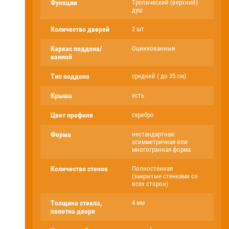
Функции
Тропический (верхний)
душ
Количество дверей
2 шт
Каркас поддона/
Оцинкованныи
ванной
Тип поддона
средний ( до 35 см)
Крыша
есть
Цвет профиля
серебро
Форма
нестандартная:
асимметричная или
многогранная форма
Количество стенок
Полностенная
(закрытые стенками со
всех сторон)
Толщина стекла,
4 мм
полотна двери