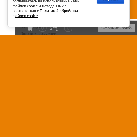
соглашаетесь на использование нами
файлов cookie и метаданных в
соответствии с
Политикой обработки
файлов cookie
На главную
0
0
Оформить заказ
Оплата и получение
Установка сантехники
Сервисное обслуживание
Контакты
Карта сайта
Отзывы
FAQ
Блог
Россия, 125040, г. Москва, Ленинский
проспект, дом 74
+7 (495) 120-99-73
© 2018 - 2026
Политика
конфиденциальности