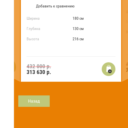
Добавить к сравнению
Ш
Ширина
180 см
Г
Глубина
130 см
В
Высота
216 см
4
3
432 000 р.
313 630
р.
Назад