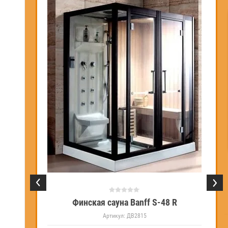
02R правая
Финская сауна Banff S-48 R
Артикул:
ДВ2815