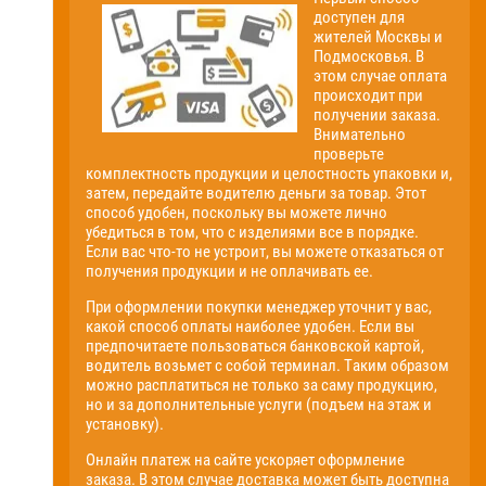
доступен для
жителей Москвы и
Подмосковья. В
этом случае оплата
происходит при
получении заказа.
Внимательно
проверьте
комплектность продукции и целостность упаковки и,
затем, передайте водителю деньги за товар. Этот
способ удобен, поскольку вы можете лично
убедиться в том, что с изделиями все в порядке.
Если вас что-то не устроит, вы можете отказаться от
получения продукции и не оплачивать ее.
При оформлении покупки менеджер уточнит у вас,
какой способ оплаты наиболее удобен. Если вы
предпочитаете пользоваться банковской картой,
водитель возьмет с собой терминал. Таким образом
можно расплатиться не только за саму продукцию,
но и за дополнительные услуги (подъем на этаж и
установку).
Онлайн платеж на сайте ускоряет оформление
заказа. В этом случае доставка может быть доступна