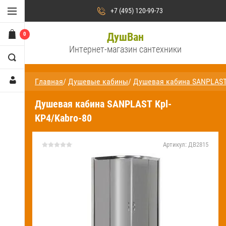
Душевые кабины
+7 (495) 120-99-73
Душевые уголки
0
ДушВан
Интернет-магазин сантехники
Душевые двери /
ограждения и поддоны
Главная
/
Душевые кабины
/
Душевая кабина SANPLAST 
Сауны и бани
Душевая кабина SANPLAST Kpl-
Ванны
KP4/Kabro-80
Аксессуары для ванн
Артикул:
ДВ2815
Душевые стойки и панели
Смесители
На
главную
О компании