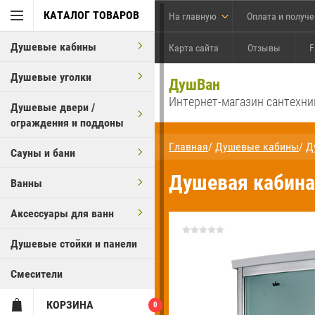
КАТАЛОГ ТОВАРОВ
На главную
Оплата и получ
Душевые кабины
Карта сайта
Отзывы
F
Душевые уголки
ДушВан
Интернет-магазин сантехни
Душевые двери /
ограждения и поддоны
Главная
/
Душевые кабины
/
Д
Сауны и бани
Душевая кабина 
Ванны
Аксессуары для ванн
Душевые стойки и панели
Смесители
КОРЗИНА
0