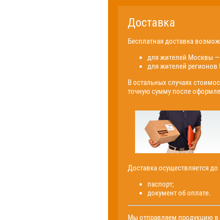
Доставка
Бесплатная доставка возмо
для жителей Москвы — 
для жителей регионов 
В остальных случаях стоимос
точную сумму после оформле
Доставка осуществляется до
паспорт;
документ об оплате.
Мы отправляем продукцию в р