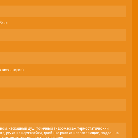
 баня
 всех сторон)
оном, каскадный душ, точечный гидромассаж,термостатический
га, ручки из нержавейки, двойные ролики направляющие, поддон на
покрытие стекла водоотталкивающее.