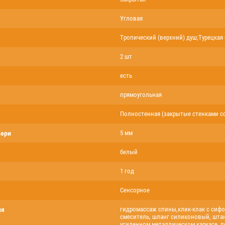
Угловая
Тропический (верхний) душ;Турецкая
2 шт
есть
прямоугольная
Полностенная (закрытые стенками со
вери
5 мм
белый
1 год
Сенсорное
ия
гидромассаж спины,клик-клак с сиф
смеситель, шланг силиконовый, штан
усиленном металлическом каркасе, 