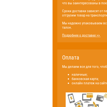
что вы заинтересованы в поку
Сроки доставки зависят от п
отгрузим товар на транспорт
Мы надежно упаковываем всю
талон.
Подробнее о доставке >>
Оплата
Мы делаем все для того, что
наличные;
банковская карта;
онлайн платеж на сайт