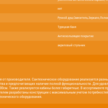
нет
Ручной душ,Смеситель,Зеркало,Полк
Турецкая баня
Антискользящее покрытие
акриловый стульчик
я от производителя. Сантехническое оборудование реализуется разны
ва и предпочитающих наличие полной функциональности. Для удовл
0*100см. Также реализуются кабины более габаритные. В ассортименте
телем разработаны конструкции с максимальным учетом потребностей
ехнического оборудования.