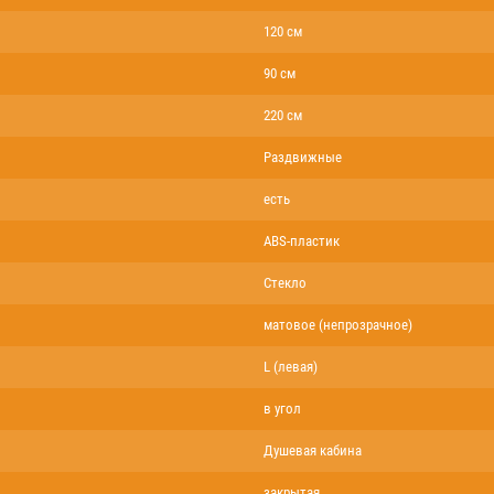
120 см
90 см
220 см
Раздвижные
есть
ABS-пластик
Стекло
матовое (непрозрачное)
L (левая)
в угол
Душевая кабина
закрытая