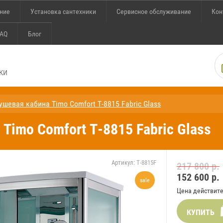
ение
Установка сантехники
Сервисное обслуживание
Кон
AQ
Блог
ки
ушевая кабина Timo Comfort T-8815 Fabric Glass
Timo Comfort T-8815 Fabric Glass
Артикул:
T-8815F
217 800 р.
152 600
р.
sale
Цена действите
КУПИТЬ