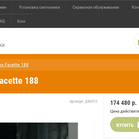
ение
Установка сантехники
Сервисное обслуживание
Кон
AQ
Блог
ки
os Facette 188
acette 188
Артикул:
ДВ6512
174 480
р.
Цена действите
КУПИТЬ