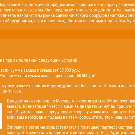
абаритная и эргономичная, предлагаемая недорого – по праву заслуж
оложительные отзывы. Она предлагает множество дополнительных 
одитель находится на рынке сантехнического оборудования уже довол
о оборудования, так и во взаимодействии со своими клиентами. Куп
жна при выполнении следующих условий:
если сумма заказа превышает 35 000 руб.;
России — если сумма заказа превышает 50 000 руб.
ть услуг рассчитывается индивидуально. Она зависит от места вашег
ния заказа.
Для доставки товаров по Москве мы используем собственную тран
выезда. Водитель свяжется с вами за двадцать минут до прибытия
шлагбаумом, заранее предупредите охрану и закажите пропуск. По
если вам необходим подъем на этаж, сообщите об этом нашим сот
Отправка в регионы осуществляется с помощью партнерских тран
наше усмотрение или предложить свой вариант. Не забудьте пров