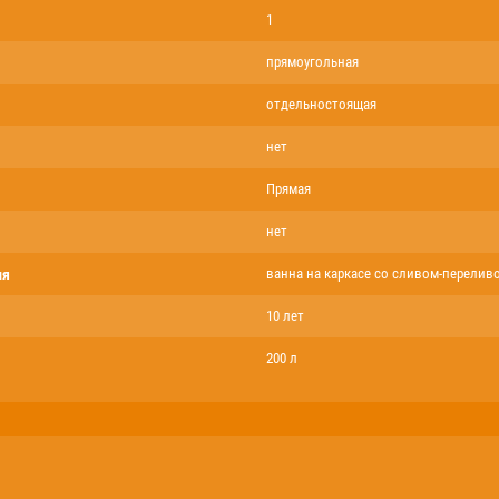
1
прямоугольная
отдельностоящая
нет
Прямая
нет
ия
ванна на каркасе со сливом-перелив
10 лет
200 л