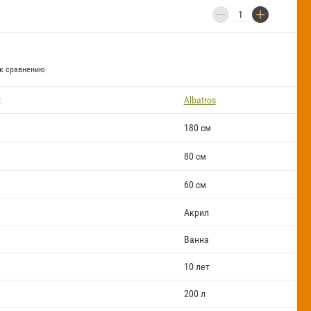
−
+
к сравнению
:
Albatros
180 см
80 см
60 см
Акрил
Ванна
10 лет
200 л