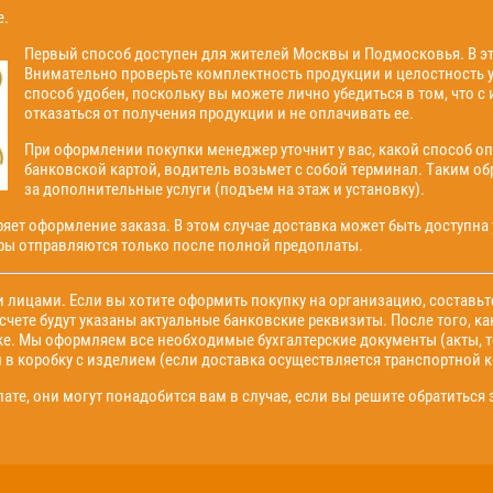
е.
Первый способ доступен для жителей Москвы и Подмосковья. В эт
Внимательно проверьте комплектность продукции и целостность уп
способ удобен, поскольку вы можете лично убедиться в том, что с 
отказаться от получения продукции и не оплачивать ее.
При оформлении покупки менеджер уточнит у вас, какой способ о
банковской картой, водитель возьмет с собой терминал. Таким об
за дополнительные услуги (подъем на этаж и установку).
ряет оформление заказа. В этом случае доставка может быть доступна 
ары отправляются только после полной предоплаты.
 лицами. Если вы хотите оформить покупку на организацию, составь
 счете будут указаны актуальные банковские реквизиты. После того, к
ке. Мы оформляем все необходимые бухгалтерские документы (акты, т
 в коробку с изделием (если доставка осуществляется транспортной 
ате, они могут понадобится вам в случае, если вы решите обратитьс