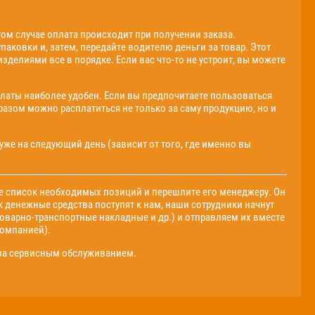
ом случае оплата происходит при получении заказа.
аковки и, затем, передайте водителю деньги за товар. Этот
изделиями все в порядке. Если вас что-то не устроит, вы можете
платы наиболее удобен. Если вы предпочитаете пользоваться
разом можно расплатиться не только за саму продукцию, но и
уже на следующий день (зависит от того, где именно вы
те список необходимых позиций и перешлите его менеджеру. Он
ак денежные средства поступят к нам, наши сотрудники начнут
оварно-транспортные накладные и др.) и отправляем их вместе
компанией).
я за сервисным обслуживанием.