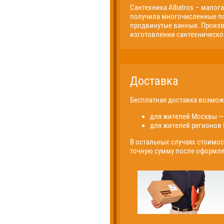
Сантехника Albatros – малог
получила многочисленные п
продвинутые ванные. Произв
изготовлении сантехническог
Доставка
Бесплатная доставка возмо
для жителей Москвы — 
для жителей регионов 
В остальных случаях стоимос
точную сумму после оформле