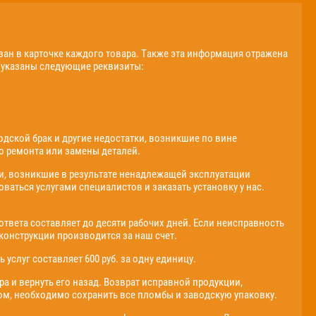
зан в карточке каждого товара. Также эта информация отражена
ь указаны следующие реквизиты:
одской брак и другие недостатки, возникшие по вине
о ремонта или замены деталей.
ти, возникшие в результате ненадлежащей эксплуатации
аться услугами специалистов и заказать установку у нас.
твета составляет до десяти рабочих дней. Если неисправность
 конструкции производится за наш счет.
слуг составляет 600 руб. за одну единицу.
ра и вернуть его назад. Возврат исправной продукции,
том, необходимо сохранить все пломбы и заводскую упаковку.