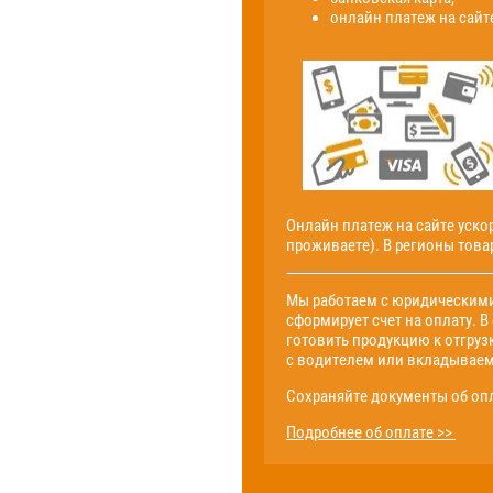
онлайн платеж на сайт
Онлайн платеж на сайте уско
проживаете). В регионы тов
Мы работаем с юридическими
сформирует счет на оплату. В
готовить продукцию к отгруз
с водителем или вкладываем
Сохраняйте документы об опл
Подробнее об оплате >>