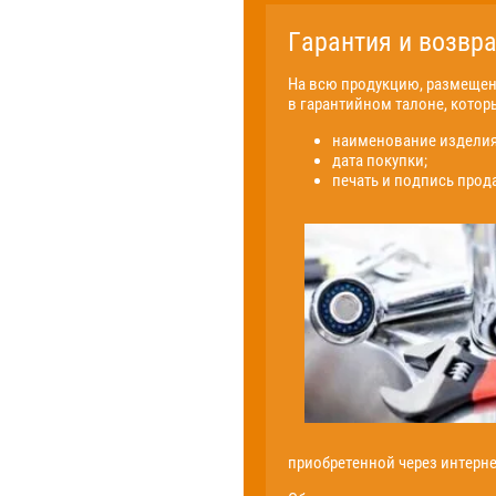
Гарантия и возвра
На всю продукцию, размещенн
в гарантийном талоне, котор
наименование изделия
дата покупки;
печать и подпись прод
приобретенной через интерне