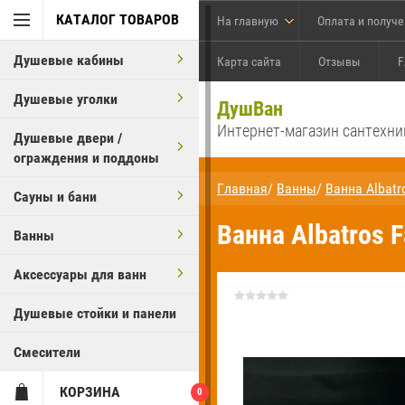
КАТАЛОГ ТОВАРОВ
На главную
Оплата и получ
Душевые кабины
Карта сайта
Отзывы
F
Душевые уголки
ДушВан
Интернет-магазин сантехни
Душевые двери /
ограждения и поддоны
Главная
/
Ванны
/
Ванна Albatr
Сауны и бани
Ванна Albatros F
Ванны
Аксессуары для ванн
Душевые стойки и панели
Смесители
КОРЗИНА
0